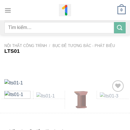
Bỏ
0
qua
nội
Tìm
dung
kiếm:
NỘI THẤT CÔNG TRÌNH
/
BỤC ĐỂ TƯỢNG BÁC - PHÁT BIỂU
LTS01
Add to
wishlist