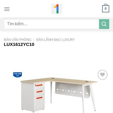
Bỏ
0
qua
nội
Tìm
dung
kiếm:
BÀN VĂN PHÒNG
/
BÀN LÃNH ĐẠO LUXURY
LUX1612YC10
Add to
wishlist