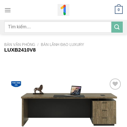
Bỏ
0
qua
nội
Tìm
dung
kiếm:
BÀN VĂN PHÒNG
/
BÀN LÃNH ĐẠO LUXURY
LUXB2410V8
Add to
wishlist