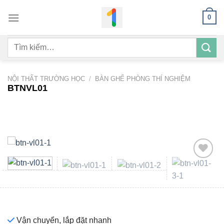
Bỏ
0
qua
nội
Tìm
dung
kiếm:
NỘI THẤT TRƯỜNG HỌC
/
BÀN GHẾ PHÒNG THÍ NGHIỆM
BTNVL01
Add to
wishlist
Vận chuyển, lắp đặt nhanh