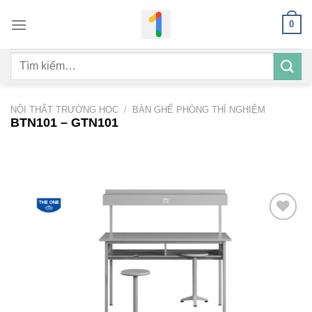
Bỏ
0
qua
nội
Tìm
dung
kiếm:
NỘI THẤT TRƯỜNG HỌC
/
BÀN GHẾ PHÒNG THÍ NGHIỆM
BTN101 – GTN101
Add to
wishlist