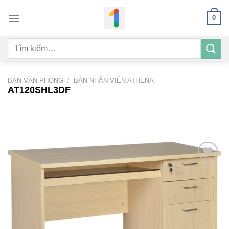
Bỏ
0
qua
nội
Tìm
dung
kiếm:
BÀN VĂN PHÒNG
/
BÀN NHÂN VIÊN ATHENA
AT120SHL3DF
Add to
wishlist