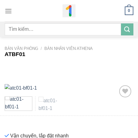
Bỏ
0
qua
nội
Tìm
dung
kiếm:
BÀN VĂN PHÒNG
/
BÀN NHÂN VIÊN ATHENA
ATBF01
Add to
wishlist
Vận chuyển, lắp đặt nhanh