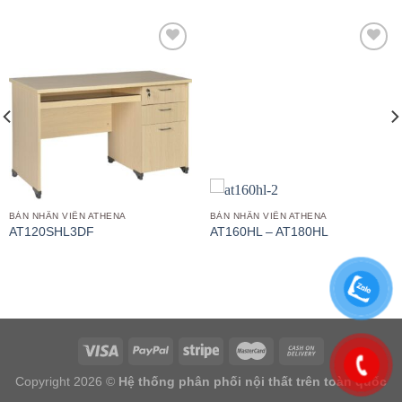
Add to
Add to
wishlist
wishlist
BÀN NHÂN VIÊN ATHENA
BÀN NHÂN VIÊN ATHENA
AT120SHL3DF
AT160HL – AT180HL
Copyright 2026 ©
Hệ thống phân phối nội thất trên toàn quốc