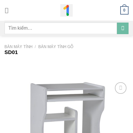
Bỏ
0
qua
nội
Tìm
dung
kiếm:
BÀN MÁY TÍNH
/
BÀN MÁY TÍNH GỖ
SD01
Add to
wishlist