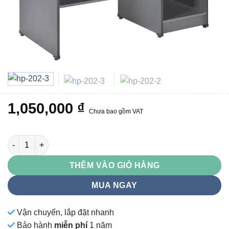
1,050,000
₫
Chưa bao gồm VAT
HP202S số lượng
THÊM VÀO GIỎ HÀNG
MUA NGAY
Vận chuyển, lắp đặt nhanh
Bảo hành
miễn phí
1 năm