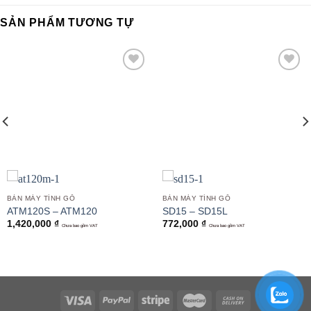
SẢN PHẨM TƯƠNG TỰ
Add to
Add to
wishlist
wishlist
BÀN MÁY TÍNH GỖ
BÀN MÁY TÍNH GỖ
ATM120S – ATM120
SD15 – SD15L
1,420,000
₫
772,000
₫
Chưa bao gồm VAT
Chưa bao gồm VAT