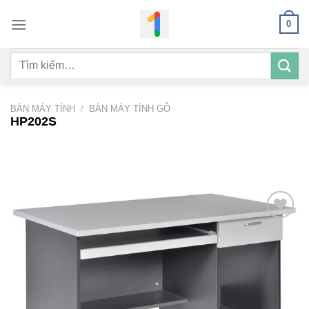
Bỏ
0
qua
nội
Tìm
dung
kiếm:
BÀN MÁY TÍNH
/
BÀN MÁY TÍNH GỖ
HP202S
Add to
wishlist