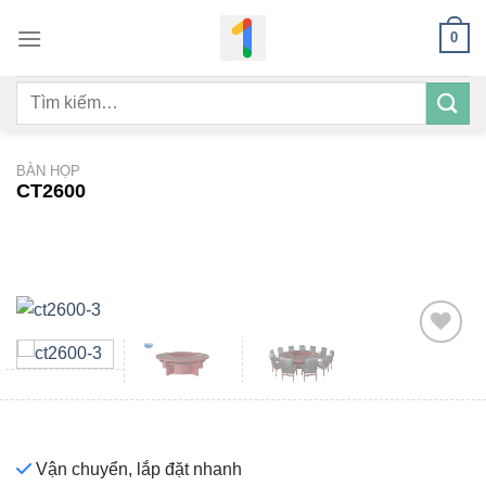
Bỏ
0
qua
nội
Tìm
dung
kiếm:
BÀN HỌP
CT2600
Add to
wishlist
Vận chuyển, lắp đặt nhanh