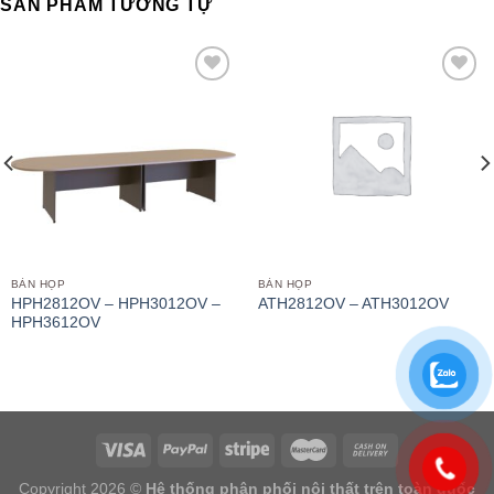
SẢN PHẨM TƯƠNG TỰ
Add to
Add to
wishlist
wishlist
BÀN HỌP
BÀN HỌP
HPH2812OV – HPH3012OV –
ATH2812OV – ATH3012OV
HPH3612OV
Copyright 2026 ©
Hệ thống phân phối nội thất trên toàn quốc