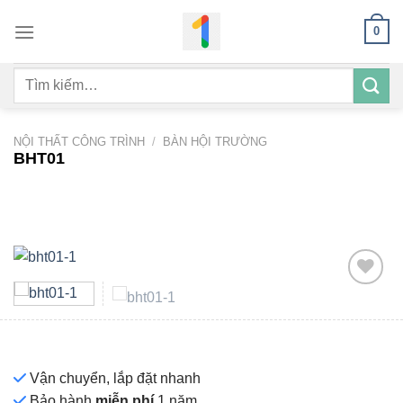
Bỏ
0
qua
nội
Tìm
dung
kiếm:
NỘI THẤT CÔNG TRÌNH
/
BÀN HỘI TRƯỜNG
BHT01
Add to
wishlist
Vận chuyển, lắp đặt nhanh
Bảo hành
miễn phí
1 năm