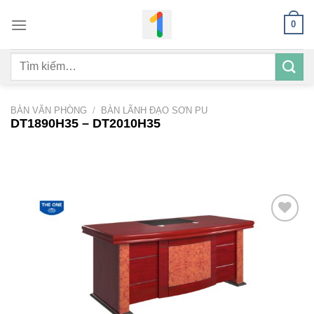
Bỏ
0
qua
nội
Tìm
dung
kiếm:
BÀN VĂN PHÒNG
/
BÀN LÃNH ĐẠO SƠN PU
DT1890H35 – DT2010H35
Add to
wishlist