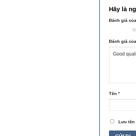
Hãy là n
Đánh giá củ
1 trên 5 sao
Đánh giá củ
Tên
*
Lưu tên 