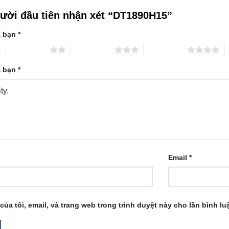
gười đầu tiên nhận xét “DT1890H15”
a bạn
*
2 trên 5 sao
3 trên 5 sao
4 trên 5 sao
5
a bạn
*
Email
*
của tôi, email, và trang web trong trình duyệt này cho lần bình luậ