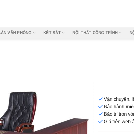
BÀN VĂN PHÒNG
KÉT SẮT
NỘI THẤT CÔNG TRÌNH
N
Vận chuyển, l
Bảo hành
miễ
Bảo trì trọn 
Add to
Giá
trên web 
wishlist