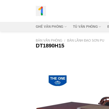
Bỏ
qua
nội
dung
GHẾ VĂN PHÒNG
TỦ VĂN PHÒNG
BÀN VĂN PHÒNG
/
BÀN LÃNH ĐẠO SƠN PU
DT1890H15