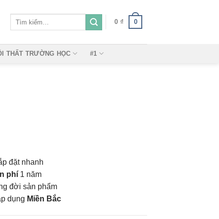
Tìm
0
0
₫
kiếm:
ỘI THẤT TRƯỜNG HỌC
#1
ắp đặt nhanh
n phí
1 năm
vòng đời sản phẩm
áp dụng
Miền Bắc