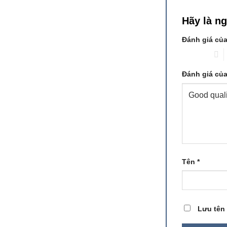
Hãy là n
Đánh giá củ
1 trên 5 sao
2
Đánh giá củ
Tên
*
Lưu tên 