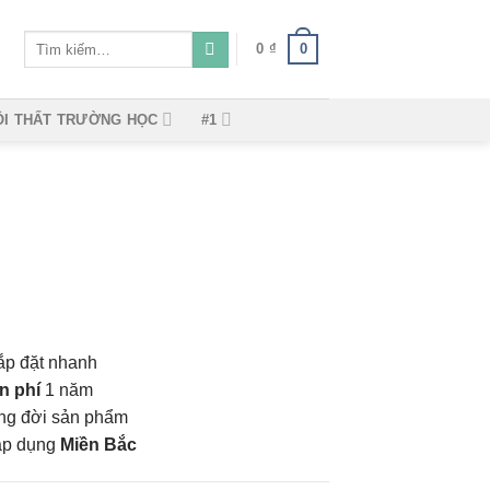
Tìm
0
0
₫
kiếm:
ỘI THẤT TRƯỜNG HỌC
#1
ắp đặt nhanh
n phí
1 năm
vòng đời sản phẩm
áp dụng
Miền Bắc