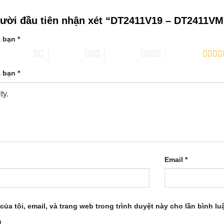
gười đầu tiên nhận xét “DT2411V19 – DT2411V
a bạn
*
 trên 5 sao
3 trên 5 sao
4 trên 5 sao
5 trên 5 sao
a bạn
*
Email
*
của tôi, email, và trang web trong trình duyệt này cho lần bình luậ