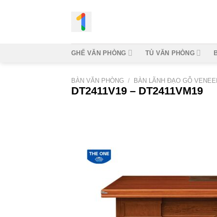
Bỏ
qua
nội
dung
GHẾ VĂN PHÒNG
TỦ VĂN PHÒNG
BÀN VĂN PHÒNG
/
BÀN LÃNH ĐẠO GỖ VENEE
DT2411V19 – DT2411VM19