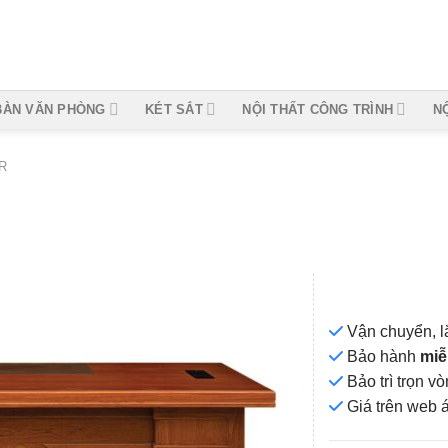
BÀN VĂN PHÒNG
KÉT SẮT
NỘI THẤT CÔNG TRÌNH
N
R
Vận chuyển, l
Bảo hành
miễ
Bảo trì trọn 
Add to
Giá
trên web 
wishlist