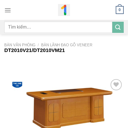
Bỏ
0
qua
nội
Tìm
dung
kiếm:
BÀN VĂN PHÒNG
/
BÀN LÃNH ĐẠO GỖ VENEER
DT2010V21/DT2010VM21
Add to
wishlist