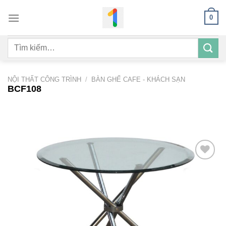
Bỏ
0
qua
nội
Tìm
dung
kiếm:
NỘI THẤT CÔNG TRÌNH
/
BÀN GHẾ CAFE - KHÁCH SẠN
BCF108
Add to
wishlist