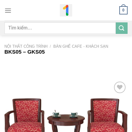
Bỏ
0
qua
nội
Tìm
dung
kiếm:
NỘI THẤT CÔNG TRÌNH
/
BÀN GHẾ CAFE - KHÁCH SẠN
BKS05 – GKS05
Add to
wishlist