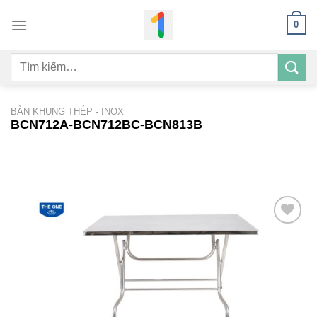
Bỏ
0
qua
nội
Tìm
dung
kiếm:
BÀN KHUNG THÉP - INOX
BCN712A-BCN712BC-BCN813B
Add to
wishlist