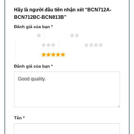
Hãy là người đầu tiên nhận xét “BCN712A-
BCN712BC-BCN813B”
Đánh giá của bạn
*
1 trên 5 sao
2 trên 5 sao
3 trên 5 sao
4 trên 5 sao
5 trên 5 sao
Đánh giá của bạn
*
Tên
*