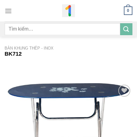
Bỏ
0
qua
nội
Tìm
dung
kiếm:
BÀN KHUNG THÉP - INOX
BK712
Add to
wishlist