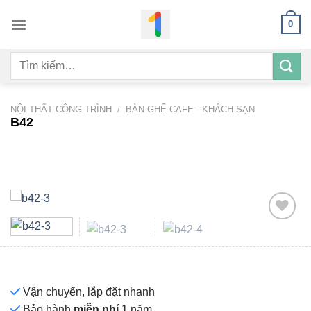
Bỏ
0
qua
nội
Tìm
dung
kiếm:
NỘI THẤT CÔNG TRÌNH
/
BÀN GHẾ CAFE - KHÁCH SẠN
B42
Add to
wishlist
Vận chuyển, lắp đặt nhanh
Bảo hành
miễn phí
1 năm