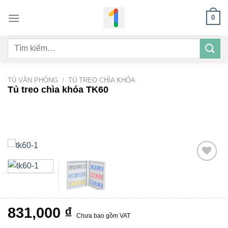
Bỏ
0
qua
nội
Tìm
dung
kiếm:
TỦ VĂN PHÒNG
/
TỦ TREO CHÌA KHÓA
Tủ treo chìa khóa TK60
Add to
wishlist
831,000
₫
Chưa bao gồm VAT