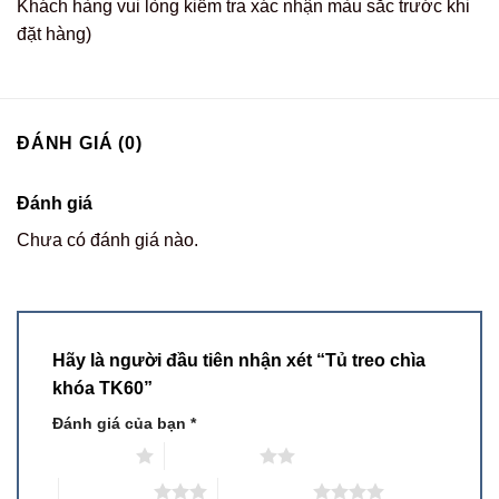
Khách hàng vui lòng kiểm tra xác nhận màu sắc trước khi
đặt hàng)
ĐÁNH GIÁ (0)
Đánh giá
Chưa có đánh giá nào.
Hãy là người đầu tiên nhận xét “Tủ treo chìa
khóa TK60”
Đánh giá của bạn
*
1 trên 5 sao
2 trên 5 sao
3 trên 5 sao
4 trên 5 sao