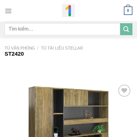
Bỏ
0
qua
nội
Tìm
dung
kiếm:
TỦ VĂN PHÒNG
/
TỦ TÀI LIỆU STELLAR
ST2420
Add to
wishlist