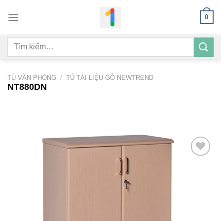
Bỏ
0
qua
nội
Tìm
dung
kiếm:
TỦ VĂN PHÒNG
/
TỦ TÀI LIỆU GỖ NEWTREND
NT880DN
Add to
wishlist