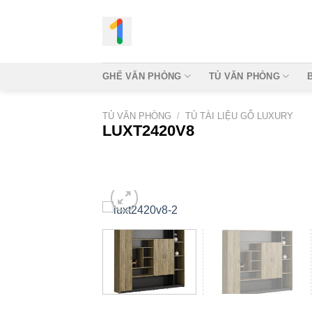
Bỏ
qua
nội
dung
GHẾ VĂN PHÒNG
TỦ VĂN PHÒNG
TỦ VĂN PHÒNG
/
TỦ TÀI LIỆU GỖ LUXURY
LUXT2420V8