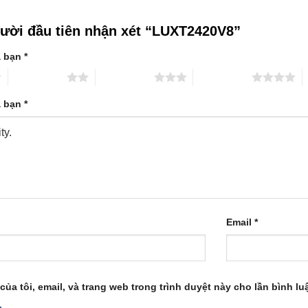
gười đầu tiên nhận xét “LUXT2420V8”
a bạn
*
2 trên 5 sao
3 trên 5 sao
4 trên 5 sao
5
a bạn
*
Email
*
của tôi, email, và trang web trong trình duyệt này cho lần bình luậ