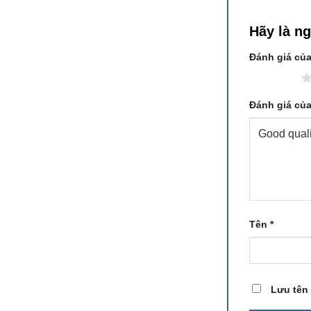
Hãy là n
Đánh giá củ
1 trên 5 sao
Đánh giá củ
Tên
*
Lưu tên 