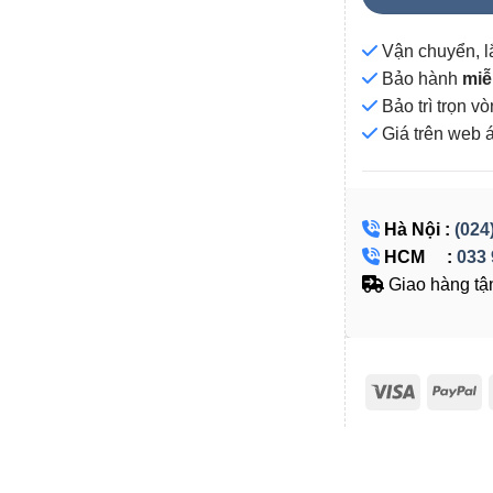
Vận chuyển, l
Bảo hành
miễ
Bảo trì trọn 
Giá
trên web 
Hà Nội :
(024
HCM :
033 
Giao hàng tận