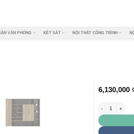
BÀN VĂN PHÒNG
KÉT SẮT
NỘI THẤT CÔNG TRÌNH
N
6,130,000
LUXT2420V8 số 
Add to
wishlist