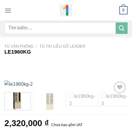
Bỏ
0
qua
nội
Tìm
dung
kiếm:
TỦ VĂN PHÒNG
/
TỦ TÀI LIỆU GỖ LEADER
LE1960KG
Add to
wishlist
2,320,000
₫
Chưa bao gồm VAT