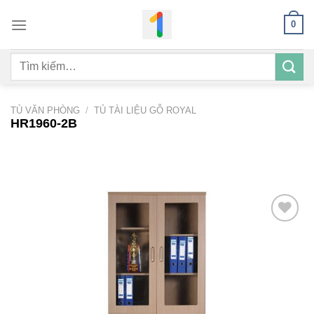
Bỏ
0
qua
nội
Tìm
dung
kiếm:
TỦ VĂN PHÒNG
/
TỦ TÀI LIỆU GỖ ROYAL
HR1960-2B
Add to
wishlist