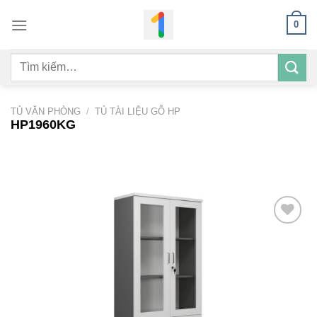
Bỏ
0
qua
nội
Tìm
dung
kiếm:
TỦ VĂN PHÒNG
/
TỦ TÀI LIỆU GỖ HP
HP1960KG
Add to
wishlist