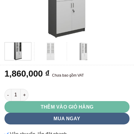
1,860,000
₫
Chưa bao gồm VAT
HP1960KG số lượng
THÊM VÀO GIỎ HÀNG
MUA NGAY