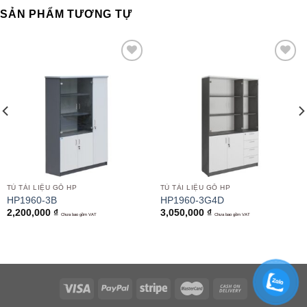
SẢN PHẨM TƯƠNG TỰ
Add to
Add to
wishlist
wishlist
TỦ TÀI LIỆU GỖ HP
TỦ TÀI LIỆU GỖ HP
HP1960-3B
HP1960-3G4D
2,200,000
₫
3,050,000
₫
Chưa bao gồm VAT
Chưa bao gồm VAT