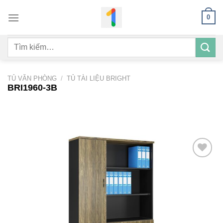
Bỏ
0
qua
nội
Tìm
dung
kiếm:
TỦ VĂN PHÒNG
/
TỦ TÀI LIỆU BRIGHT
BRI1960-3B
Add to
wishlist