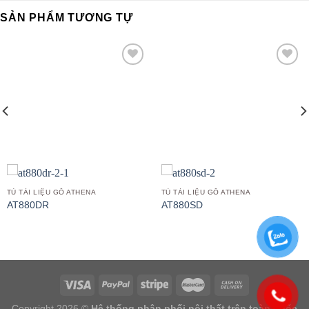
SẢN PHẨM TƯƠNG TỰ
Add to
Add to
wishlist
wishlist
TỦ TÀI LIỆU GỖ ATHENA
TỦ TÀI LIỆU GỖ ATHENA
AT880DR
AT880SD
Copyright 2026 ©
Hệ thống phân phối nội thất trên toàn quốc