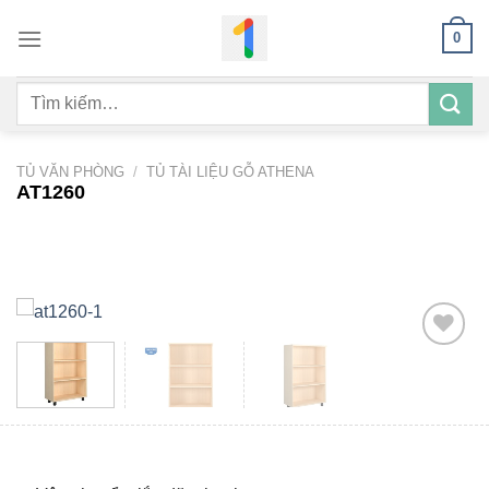
Bỏ
0
qua
nội
Tìm
dung
kiếm:
TỦ VĂN PHÒNG
/
TỦ TÀI LIỆU GỖ ATHENA
AT1260
Add to
wishlist