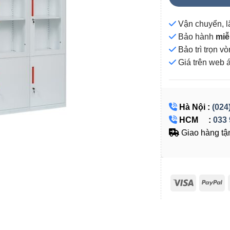
Vận chuyển, l
Bảo hành
miễ
Bảo trì trọn 
Giá
trên web 
Hà Nội :
(024
HCM :
033 
Giao hàng tận