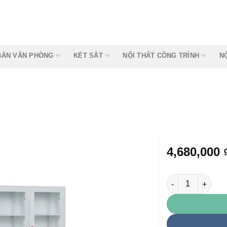
BÀN VĂN PHÒNG
KÉT SẮT
NỘI THẤT CÔNG TRÌNH
N
4,680,000
TU09K7D số lượ
Add to
wishlist