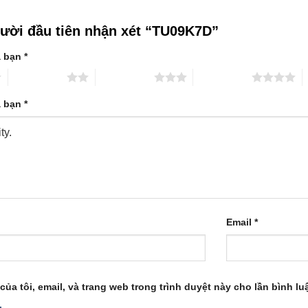
gười đầu tiên nhận xét “TU09K7D”
a bạn
*
2 trên 5 sao
3 trên 5 sao
4 trên 5 sao
5
a bạn
*
Email
*
của tôi, email, và trang web trong trình duyệt này cho lần bình luậ