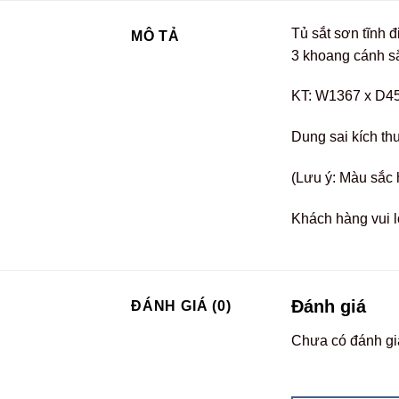
Tủ sắt sơn tĩnh 
MÔ TẢ
3 khoang cánh sắ
KT: W1367 x D4
Dung sai kích th
(Lưu ý: Màu sắc 
Khách hàng vui l
Đánh giá
ĐÁNH GIÁ (0)
Chưa có đánh gi