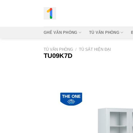
Bỏ
qua
nội
dung
GHẾ VĂN PHÒNG
TỦ VĂN PHÒNG
TỦ VĂN PHÒNG
/
TỦ SẮT HIỆN ĐẠI
TU09K7D