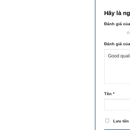
Hãy là n
Đánh giá củ
1 trên 5 sao
Đánh giá củ
Tên
*
Lưu tên 