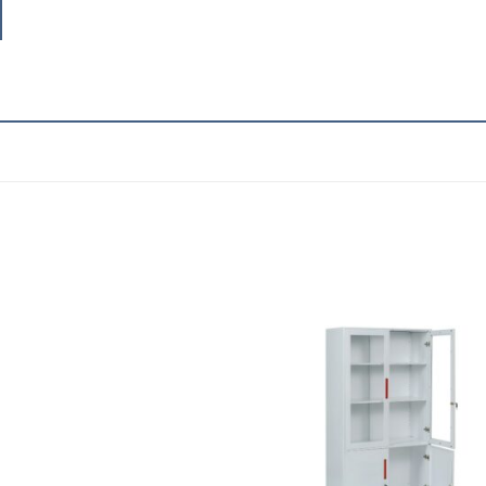
Add to
Add
wishlist
wish