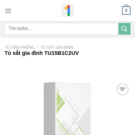
Bỏ
0
qua
nội
Tìm
dung
kiếm:
TỦ VĂN PHÒNG
/
TỦ SẮT GIA ĐÌNH
Tủ sắt gia đình TU15B1C2UV
Add to
wishlist