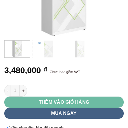
3,480,000
₫
Chưa bao gồm VAT
Tủ sắt gia đình TU15B1C2UV số lượng
THÊM VÀO GIỎ HÀNG
MUA NGAY