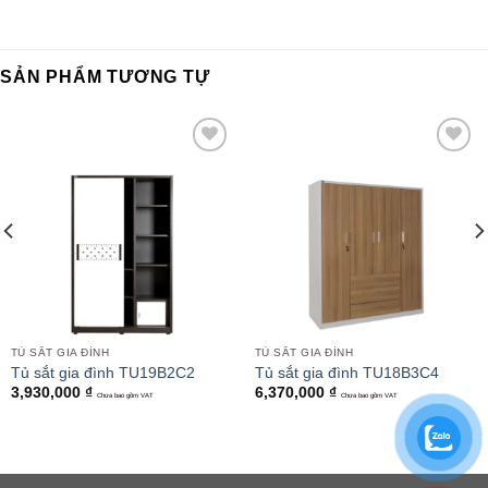
SẢN PHẨM TƯƠNG TỰ
Add to
Add to
wishlist
wishlist
TỦ SẮT GIA ĐÌNH
TỦ SẮT GIA ĐÌNH
Tủ sắt gia đình TU19B2C2
Tủ sắt gia đình TU18B3C4
3,930,000
₫
6,370,000
₫
Chưa bao gồm VAT
Chưa bao gồm VAT