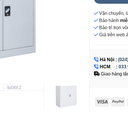
Vận chuyển, l
Bảo hành
miễ
Bảo trì trọn 
Giá
trên web 
Hà Nội :
(024
HCM :
033 
Giao hàng tận