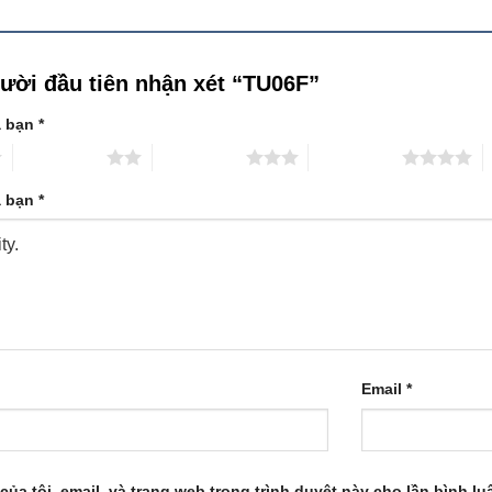
gười đầu tiên nhận xét “TU06F”
a bạn
*
2 trên 5 sao
3 trên 5 sao
4 trên 5 sao
5
a bạn
*
Email
*
của tôi, email, và trang web trong trình duyệt này cho lần bình luậ