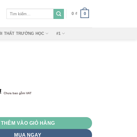
Tìm
0
0
₫
kiếm:
ỘI THẤT TRƯỜNG HỌC
#1
₫
Chưa bao gồm VAT
THÊM VÀO GIỎ HÀNG
MUA NGAY