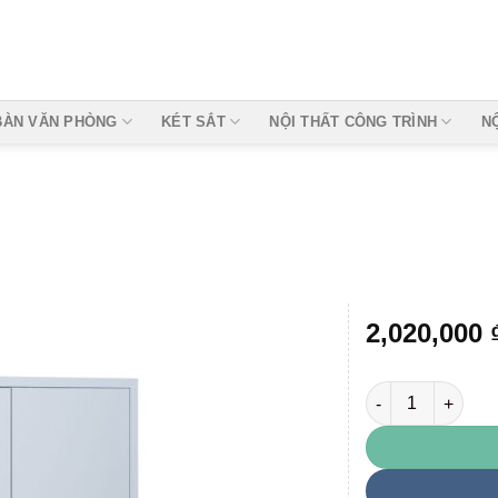
BÀN VĂN PHÒNG
KÉT SẮT
NỘI THẤT CÔNG TRÌNH
N
2,020,000
TU06F số lượng
Add to
wishlist