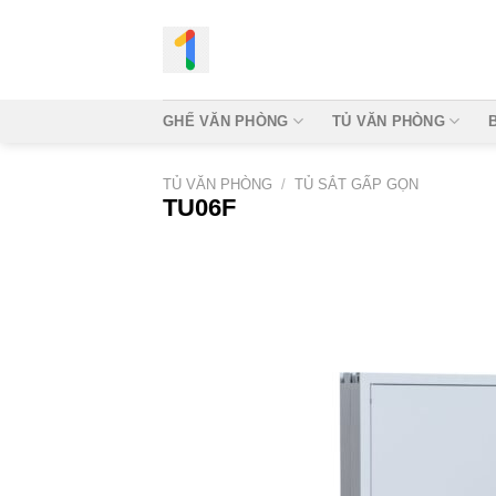
Bỏ
qua
nội
dung
GHẾ VĂN PHÒNG
TỦ VĂN PHÒNG
TỦ VĂN PHÒNG
/
TỦ SẮT GẤP GỌN
TU06F