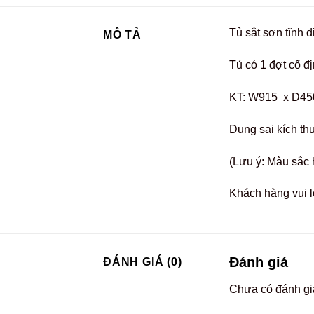
Tủ sắt sơn tĩnh 
MÔ TẢ
Tủ có 1 đợt cố địn
KT: W915 x D45
Dung sai kích th
(Lưu ý: Màu sắc 
Khách hàng vui l
Đánh giá
ĐÁNH GIÁ (0)
Chưa có đánh gi