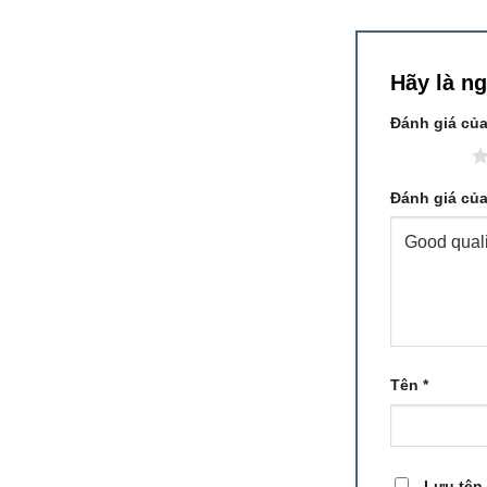
Hãy là n
Đánh giá củ
1 trên 5 sao
Đánh giá củ
Tên
*
Lưu tên 