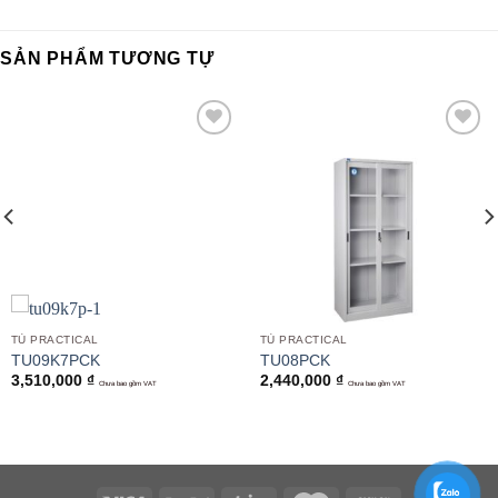
SẢN PHẨM TƯƠNG TỰ
Add to
Add to
wishlist
wishlist
TỦ PRACTICAL
TỦ PRACTICAL
TU09K7PCK
TU08PCK
3,510,000
₫
2,440,000
₫
Chưa bao gồm VAT
Chưa bao gồm VAT