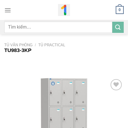
Bỏ
0
qua
nội
Tìm
dung
kiếm:
TỦ VĂN PHÒNG
/
TỦ PRACTICAL
TU983-3KP
Add to
wishlist