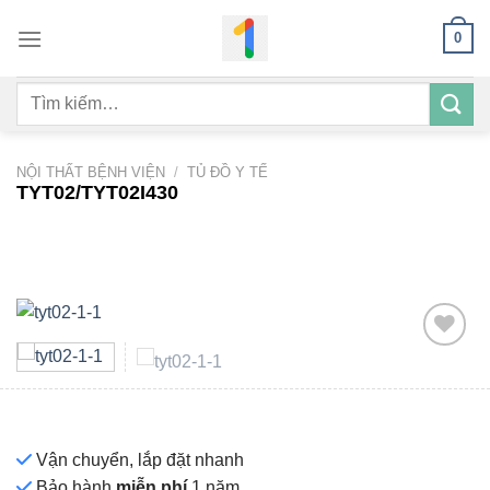
Bỏ
0
qua
nội
Tìm
dung
kiếm:
NỘI THẤT BỆNH VIỆN
/
TỦ ĐỒ Y TẾ
TYT02/TYT02I430
Add to
wishlist
Vận chuyển, lắp đặt nhanh
Bảo hành
miễn phí
1 năm