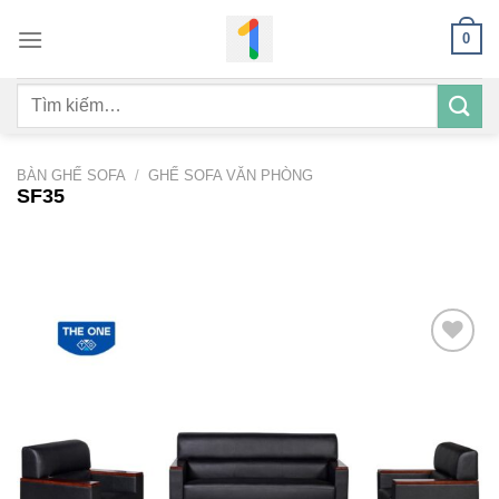
Bỏ
0
qua
nội
Tìm
dung
kiếm:
BÀN GHẾ SOFA
/
GHẾ SOFA VĂN PHÒNG
SF35
Add to
wishlist