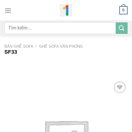
Bỏ
0
qua
nội
Tìm
dung
kiếm:
BÀN GHẾ SOFA
/
GHẾ SOFA VĂN PHÒNG
SF33
Add to
wishlist