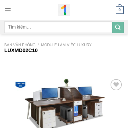
Bỏ
0
qua
nội
Tìm
dung
kiếm:
BÀN VĂN PHÒNG
/
MODULE LÀM VIỆC LUXURY
LUXMD02C10
Add to
wishlist