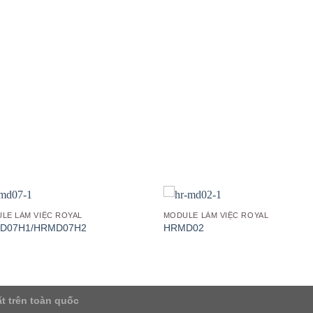
Add to
Add
wishlist
wish
LE LÀM VIỆC ROYAL
MODULE LÀM VIỆC ROYAL
D07H1/HRMD07H2
HRMD02
t trên toàn quốc