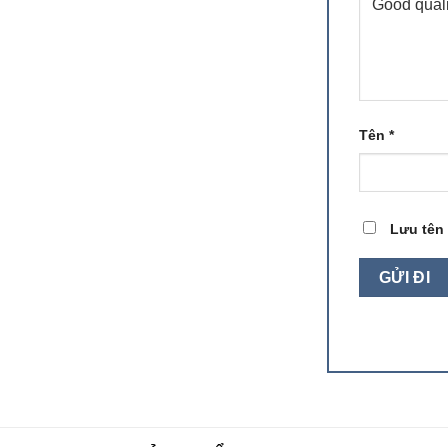
Tên
*
Lưu tên 