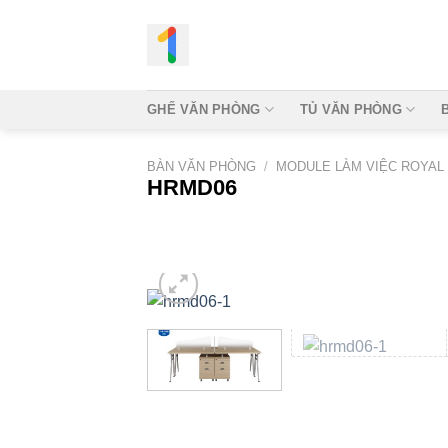
Bỏ
qua
nội
dung
GHẾ VĂN PHÒNG
TỦ VĂN PHÒNG
BÀN VĂN PHÒNG
/
MODULE LÀM VIỆC ROYAL
HRMD06