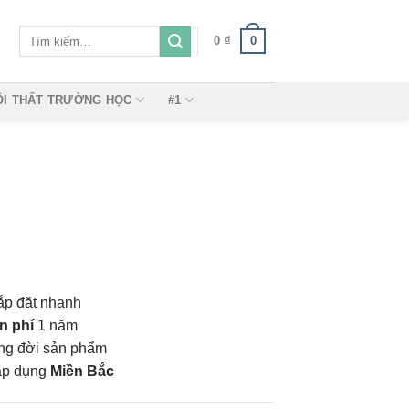
Tìm
0
0
₫
kiếm:
ỘI THẤT TRƯỜNG HỌC
#1
ắp đặt nhanh
n phí
1 năm
vòng đời sản phẩm
áp dụng
Miền Bắc