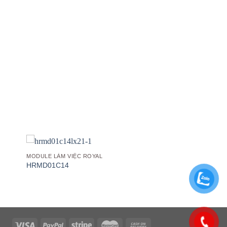
 to
Add to
list
wishlist
MODULE LÀM VIỆC ROYAL
HRMD01C14