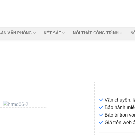
BÀN VĂN PHÒNG
KÉT SẮT
NỘI THẤT CÔNG TRÌNH
N
Vận chuyển, l
Bảo hành
miễ
Bảo trì trọn 
Add to
Giá
trên web 
wishlist