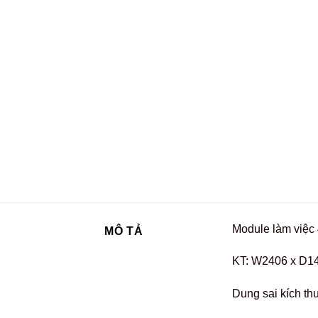
Module làm việc 
MÔ TẢ
KT: W2406 x D1
Dung sai kích th