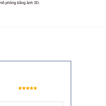
c mô phỏng bằng ảnh 3D.
 trên 5 sao