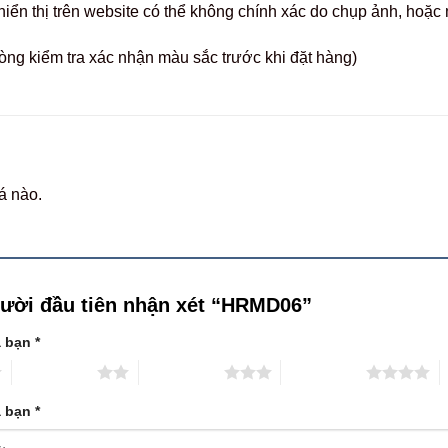
hiển thị trên website có thể không chính xác do chụp ảnh, hoặ
òng kiểm tra xác nhận màu sắc trước khi đặt hàng)
á nào.
gười đầu tiên nhận xét “HRMD06”
a bạn
*
2 trên 5 sao
3 trên 5 sao
4 trên 5 sao
5
a bạn
*