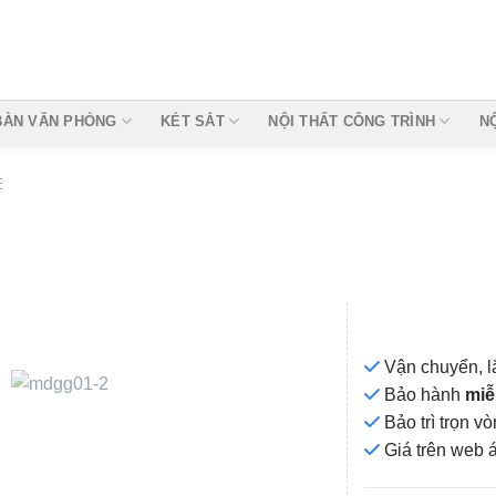
BÀN VĂN PHÒNG
KÉT SẮT
NỘI THẤT CÔNG TRÌNH
N
E
Vận chuyển, l
Bảo hành
miễ
Bảo trì trọn 
Add to
Giá
trên web 
wishlist