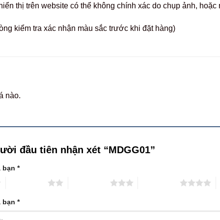
hiển thị trên website có thể không chính xác do chụp ảnh, hoặ
òng kiểm tra xác nhận màu sắc trước khi đặt hàng)
á nào.
gười đầu tiên nhận xét “MDGG01”
a bạn
*
2 trên 5 sao
3 trên 5 sao
4 trên 5 sao
5
a bạn
*