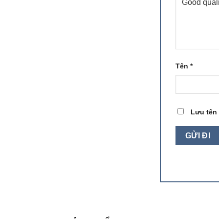
Tên
*
Lưu tên 