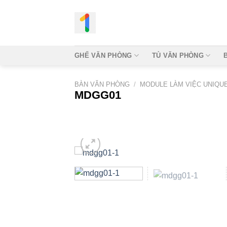
Bỏ
qua
nội
dung
GHẾ VĂN PHÒNG
TỦ VĂN PHÒNG
BÀN VĂN PHÒNG
/
MODULE LÀM VIỆC UNIQU
MDGG01