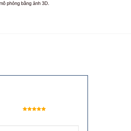
c mô phỏng bằng ảnh 3D.
 trên 5 sao