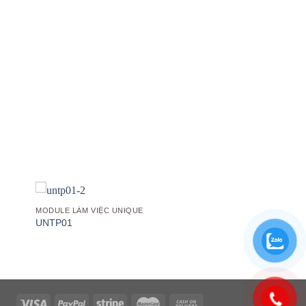
 to
Add to
list
wishlist
MODULE LÀM VIỆC UNIQUE
UNTP01