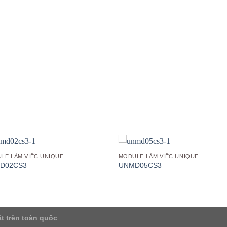
Add to
Add
wishlist
wish
LE LÀM VIỆC UNIQUE
MODULE LÀM VIỆC UNIQUE
D02CS3
UNMD05CS3
t trên toàn quốc