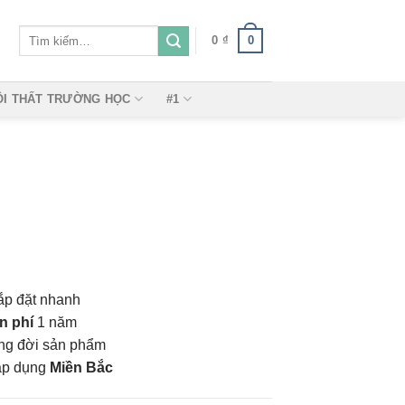
Tìm
0
0
₫
kiếm:
ỘI THẤT TRƯỜNG HỌC
#1
ắp đặt nhanh
n phí
1 năm
vòng đời sản phẩm
áp dụng
Miền Bắc