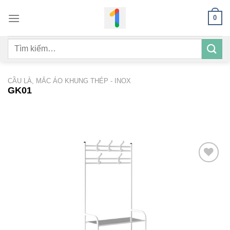
Bỏ
0
qua
nội
Tìm
dung
kiếm:
CẦU LÀ, MẮC ÁO KHUNG THÉP - INOX
GK01
Add to
wishlist