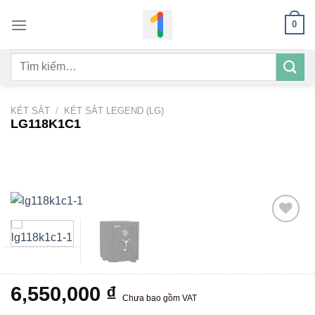
Bỏ
0
qua
nội
Tìm
dung
kiếm:
KÉT SẮT
/
KÉT SẮT LEGEND (LG)
LG118K1C1
Add to
wishlist
6,550,000
₫
Chưa bao gồm VAT