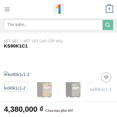
Bỏ
0
qua
nội
Tìm
dung
kiếm:
KÉT SẮT
/
KÉT SẮT CAO CẤP (KS)
KS90K1C1
Add to
wishlist
4,380,000
₫
Chưa bao gồm VAT