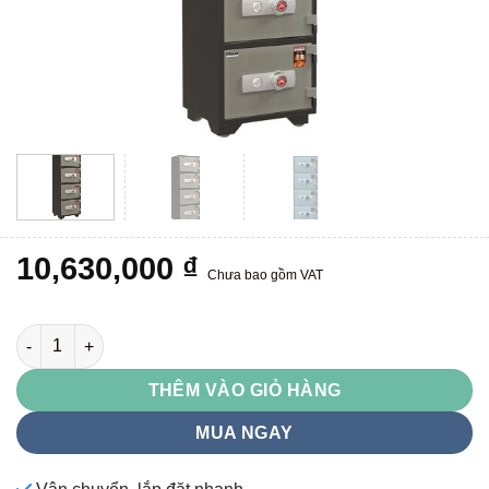
10,630,000
₫
Chưa bao gồm VAT
KS50T4 số lượng
THÊM VÀO GIỎ HÀNG
MUA NGAY