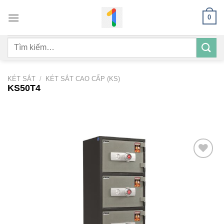
Bỏ
0
qua
nội
Tìm
dung
kiếm:
KÉT SẮT
/
KÉT SẮT CAO CẤP (KS)
KS50T4
Add to
wishlist