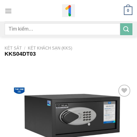
Bỏ
0
qua
nội
Tìm
dung
kiếm:
KÉT SẮT
/
KÉT KHÁCH SẠN (KKS)
KKS04DT03
Add to
wishlist