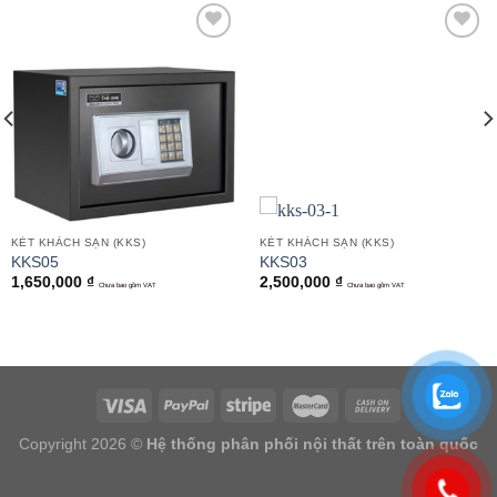
Add to
Add to
wishlist
wishlist
KÉT KHÁCH SẠN (KKS)
KÉT KHÁCH SẠN (KKS)
KKS05
KKS03
1,650,000
₫
2,500,000
₫
Chưa bao gồm VAT
Chưa bao gồm VAT
Copyright 2026 ©
Hệ thống phân phối nội thất trên toàn quốc