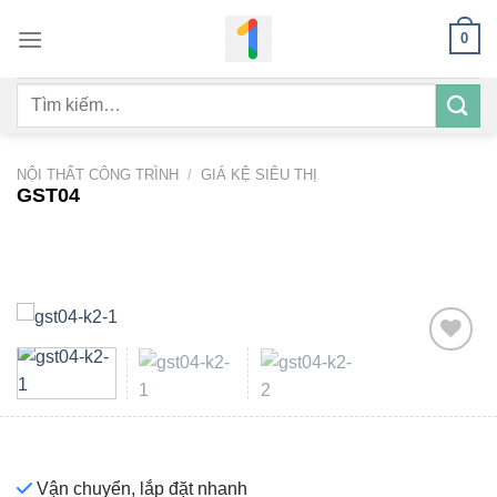
Bỏ
0
qua
nội
Tìm
dung
kiếm:
NỘI THẤT CÔNG TRÌNH
/
GIÁ KỆ SIÊU THỊ
GST04
Add to
wishlist
Vận chuyển, lắp đặt nhanh