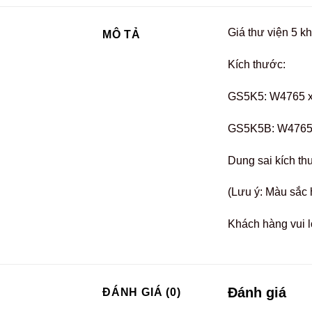
Giá thư viện 5 kh
MÔ TẢ
Kích thước:
GS5K5: W4765 
GS5K5B: W4765
Dung sai kích th
(Lưu ý: Màu sắc 
Khách hàng vui l
Đánh giá
ĐÁNH GIÁ (0)