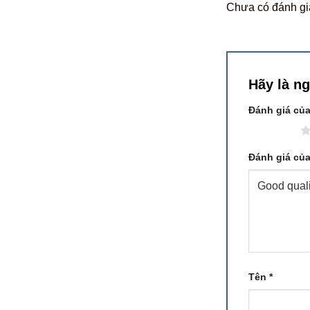
Chưa có đánh gi
Hãy là n
Đánh giá củ
1 trên 5 sao
Đánh giá củ
Tên
*