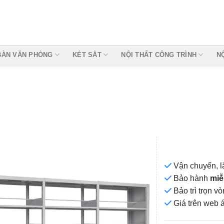
BÀN VĂN PHÒNG
KÉT SẮT
NỘI THẤT CÔNG TRÌNH
N
Vận chuyển, l
Bảo hành
miễ
Bảo trì trọn 
Add to
Giá
trên web 
wishlist