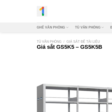
Bỏ
qua
nội
dung
GHẾ VĂN PHÒNG
TỦ VĂN PHÒNG
TỦ VĂN PHÒNG
/
GIÁ SẮT ĐỂ TÀI LIỆU
Giá sắt GS5K5 – GS5K5B