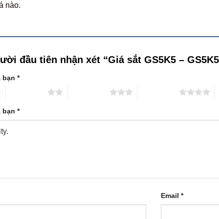
á nào.
gười đầu tiên nhận xét “Giá sắt GS5K5 – GS5K
a bạn
*
2 trên 5 sao
3 trên 5 sao
4 trên 5 sao
5
a bạn
*
Email
*