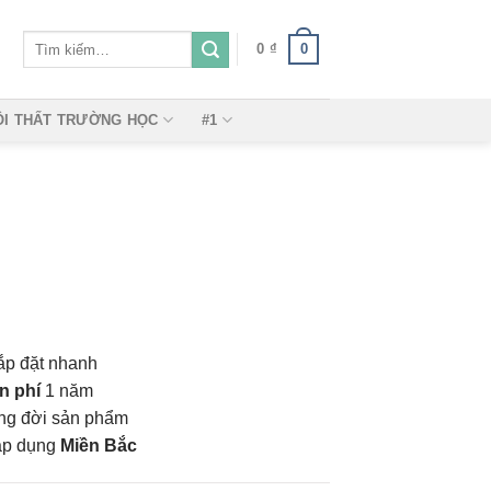
Tìm
0
0
₫
kiếm:
ỘI THẤT TRƯỜNG HỌC
#1
ắp đặt nhanh
n phí
1 năm
vòng đời sản phẩm
áp dụng
Miền Bắc