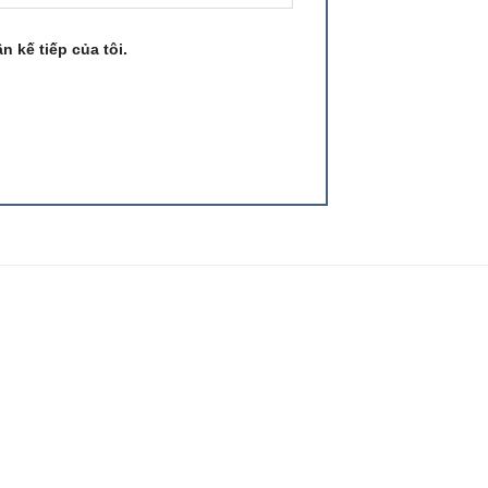
n kế tiếp của tôi.
 to
Add to
list
wishlist