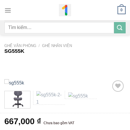
Bỏ
0
qua
nội
Tìm
dung
kiếm:
GHẾ VĂN PHÒNG
/
GHẾ NHÂN VIÊN
SG555K
Add to
wishlist
667,000
₫
Chưa bao gồm VAT