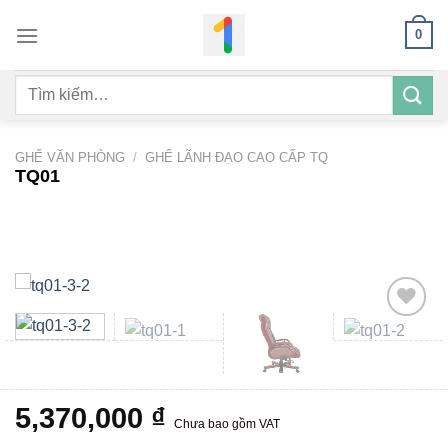
Bỏ
0
qua
nội
Tìm
dung
kiếm:
GHẾ VĂN PHÒNG
/
GHẾ LÃNH ĐẠO CAO CẤP TQ
TQ01
Add to
wishlist
5,370,000
₫
Chưa bao gồm VAT