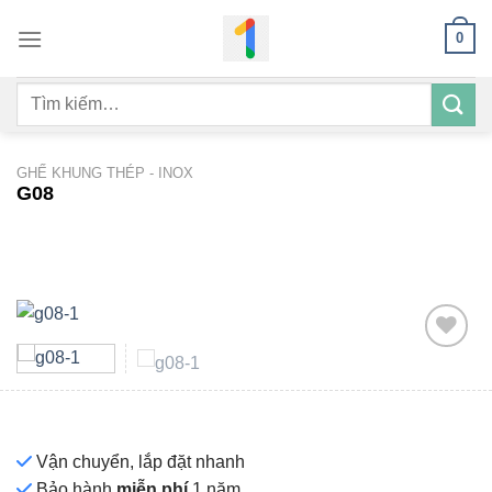
Bỏ
0
qua
nội
Tìm
dung
kiếm:
GHẾ KHUNG THÉP - INOX
G08
Add to
wishlist
Vận chuyển, lắp đặt nhanh
Bảo hành
miễn phí
1 năm