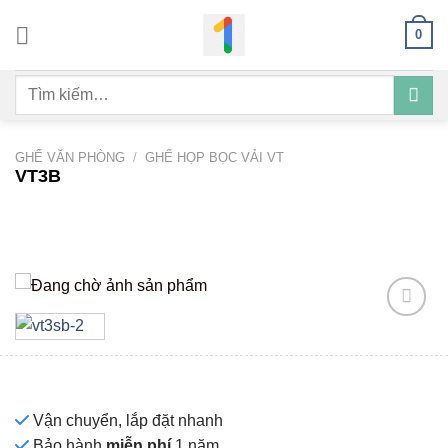
Bỏ
0
qua
nội
Tìm
dung
kiếm:
GHẾ VĂN PHÒNG
/
GHẾ HỌP BỌC VẢI VT
VT3B
Add to
wishlist
Vận chuyển, lắp đặt nhanh
Bảo hành
miễn phí
1 năm